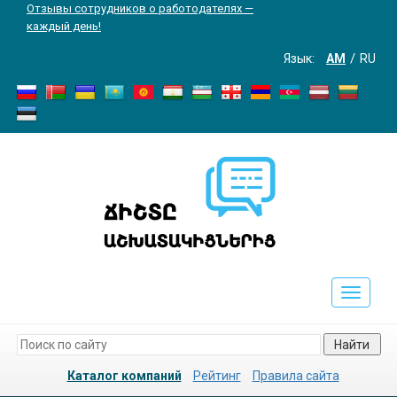
Отзывы сотрудников о работодателях —
каждый день!
Язык:
AM
RU
Toggle
navigati
Найти
Каталог компаний
Рейтинг
Правила сайта