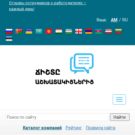
Отзывы сотрудников о работодателях —
каждый день!
Язык:
AM
RU
Toggle
navigati
Найти
Каталог компаний
Рейтинг
Правила сайта