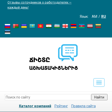
Отзывы сотрудников о работодателях —
каждый день!
Язык:
AM
RU
Toggle
navigati
Найти
Каталог компаний
Рейтинг
Правила сайта