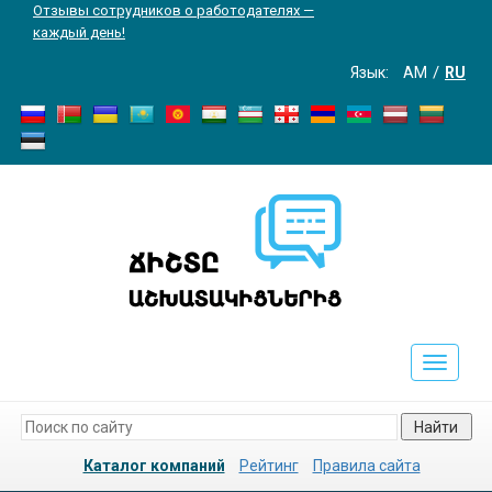
Отзывы сотрудников о работодателях —
каждый день!
Язык:
AM
RU
Toggle
navigati
Найти
Каталог компаний
Рейтинг
Правила сайта