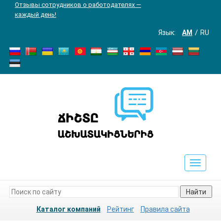
Отзывы сотрудников о работодателях —
каждый день!
Язык:
AM
RU
Toggle
navigat
Найти
Каталог компаний
Рейтинг
Правила сайта