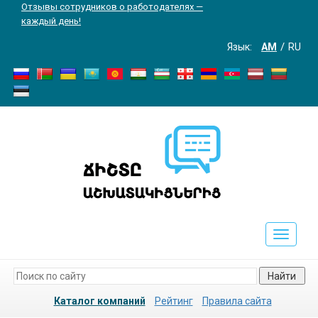
Отзывы сотрудников о работодателях —
каждый день!
Язык:
AM
RU
Toggle
navigati
Найти
Каталог компаний
Рейтинг
Правила сайта