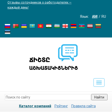
Отзывы сотрудников о работодателях —
каждый день!
Язык:
AM
RU
Toggle
navigati
Найти
Каталог компаний
Рейтинг
Правила сайта