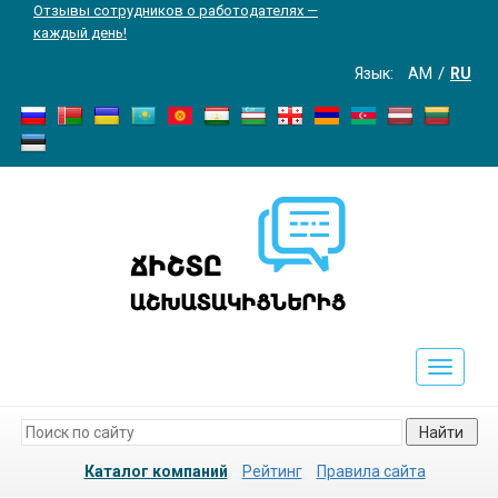
Отзывы сотрудников о работодателях —
каждый день!
Язык:
AM
RU
Toggle
navigati
Найти
Каталог компаний
Рейтинг
Правила сайта