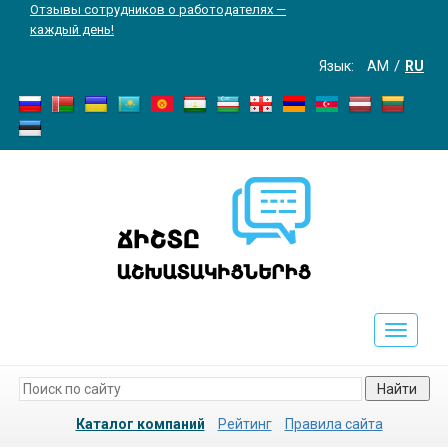
Отзывы сотрудников о работодателях —
каждый день!
Язык:
AM
RU
Toggle
navigati
Найти
Каталог компаний
Рейтинг
Правила сайта